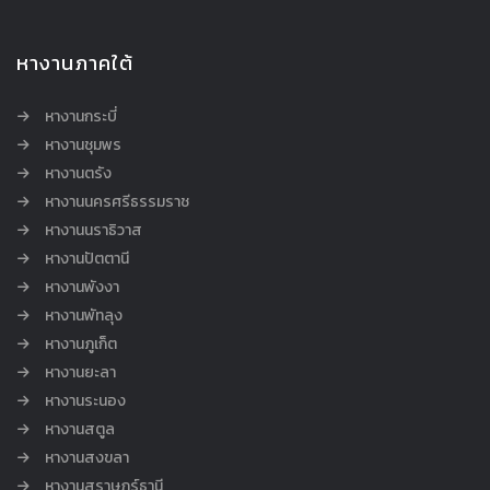
หางานภาคใต้
หางานกระบี่
หางานชุมพร
หางานตรัง
หางานนครศรีธรรมราช
หางานนราธิวาส
หางานปัตตานี
หางานพังงา
หางานพัทลุง
หางานภูเก็ต
หางานยะลา
หางานระนอง
หางานสตูล
หางานสงขลา
หางานสุราษฎร์ธานี