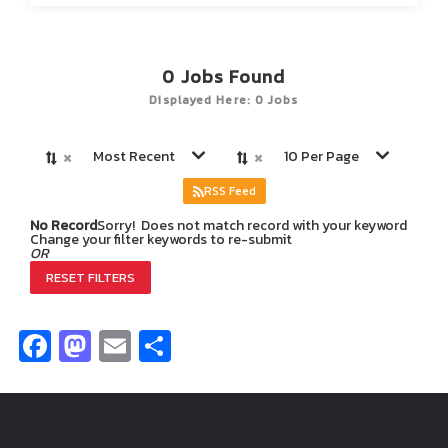
0
Jobs Found
Displayed Here: 0 Jobs
×
×
Most Recent
10 Per Page
RSS Feed
No Record
Sorry! Does not match record with your keyword
Change your filter keywords to re-submit
OR
RESET FILTERS
Facebook
Mastodon
Email
Share