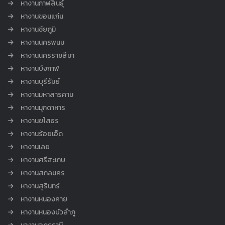
หางานกาฬสินธุ์
หางานขอนแก่น
หางานชัยภูมิ
หางานนครพนม
หางานนครราชสีมา
หางานบึงกาฬ
หางานบุรีรัมย์
หางานมหาสารคาม
หางานมุกดาหาร
หางานยโสธร
หางานร้อยเอ็ด
หางานเลย
หางานศรีสะเกษ
หางานสกลนคร
หางานสุรินทร์
หางานหนองคาย
หางานหนองบัวลำภู