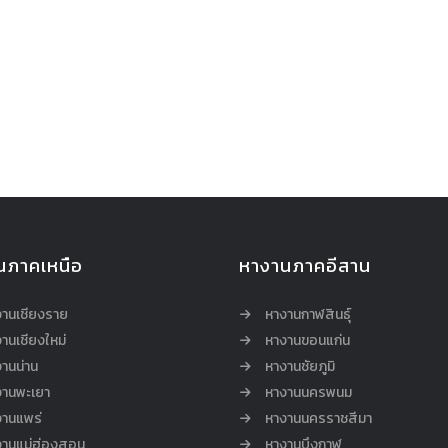
นภาคเหนือ
หางานภาคอีสาน
งานเชียงราย
หางานกาฬสินธุ์
านเชียงใหม่
หางานขอนแก่น
านน่าน
หางานชัยภูมิ
งานพะเยา
หางานนครพนม
งานแพร่
หางานนครราชสีมา
งานแม่ฮ่องสอน
หางานบึงกาฬ