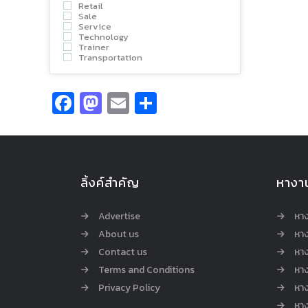
Retail
Sale
Service
Technology
Trainer
Transportation
Facebook
Mastodon
Email
Share
ลิ้งค์สำคัญ
หางา
Advertise
หา
About us
หาง
Contact us
หาง
Terms and Conditions
หา
Privacy Policy
หา
หา