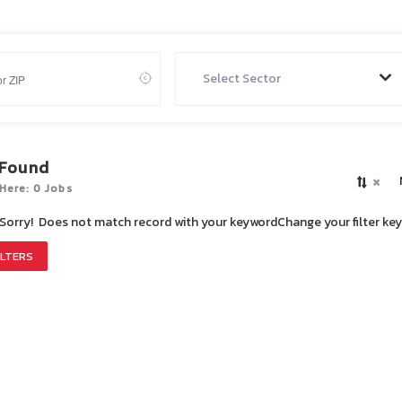
Select Sector
 Found
×
Here: 0 Jobs
Sorry! Does not match record with your keyword
Change your filter ke
ILTERS