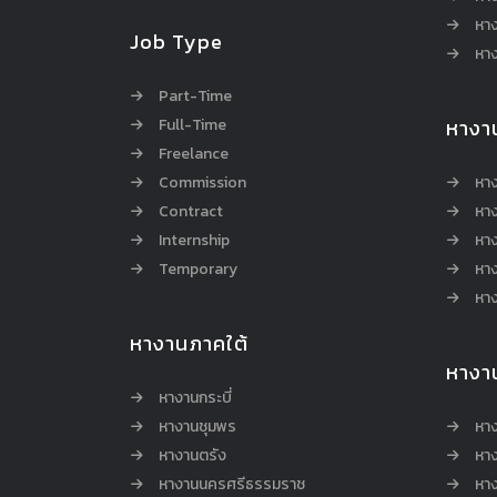
หา
Job Type
หาง
Part-Time
Full-Time
หางา
Freelance
Commission
หา
Contract
หา
Internship
หาง
Temporary
หาง
หาง
หางานภาคใต้
หางา
หางานกระบี่
หางานชุมพร
หาง
หางานตรัง
หาง
หางานนครศรีธรรมราช
หาง