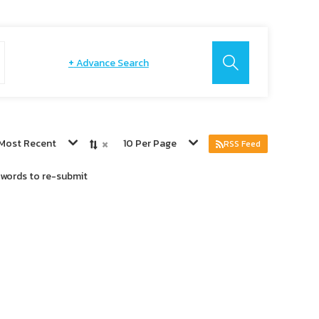
+
Advance Search
×
Most Recent
10 Per Page
RSS Feed
ywords to re-submit