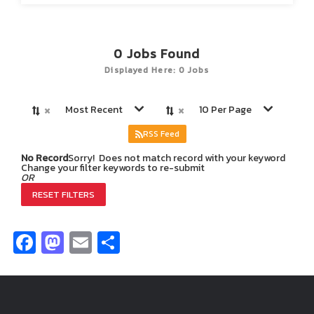
0
Jobs Found
Displayed Here: 0 Jobs
×
×
Most Recent
10 Per Page
RSS Feed
No Record
Sorry! Does not match record with your keyword
Change your filter keywords to re-submit
OR
RESET FILTERS
Facebook
Mastodon
Email
Share