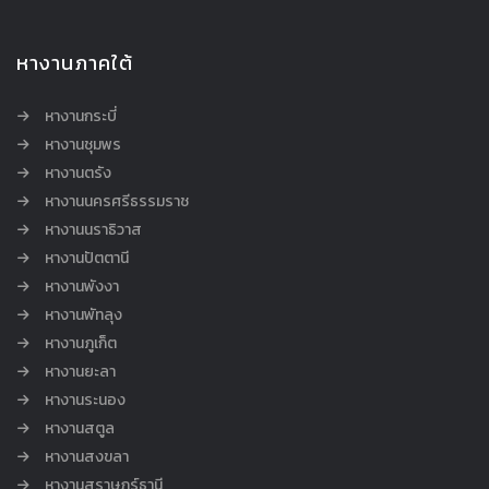
หางานภาคใต้
หางานกระบี่
หางานชุมพร
หางานตรัง
หางานนครศรีธรรมราช
หางานนราธิวาส
หางานปัตตานี
หางานพังงา
หางานพัทลุง
หางานภูเก็ต
หางานยะลา
หางานระนอง
หางานสตูล
หางานสงขลา
หางานสุราษฎร์ธานี