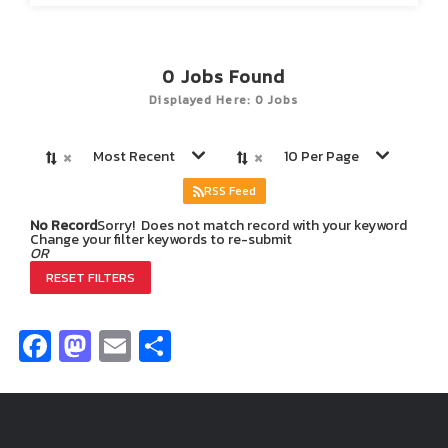
0
Jobs Found
Displayed Here: 0 Jobs
×
×
Most Recent
10 Per Page
RSS Feed
No Record
Sorry! Does not match record with your keyword
Change your filter keywords to re-submit
OR
RESET FILTERS
Facebook
Mastodon
Email
Share