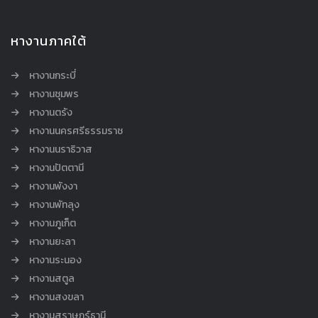
หางานภาคใต้
หางานกระบี่
หางานชุมพร
หางานตรัง
หางานนครศรีธรรมราช
หางานนราธิวาส
หางานปัตตานี
หางานพังงา
หางานพัทลุง
หางานภูเก็ต
หางานยะลา
หางานระนอง
หางานสตูล
หางานสงขลา
หางานสุราษฎร์ธานี