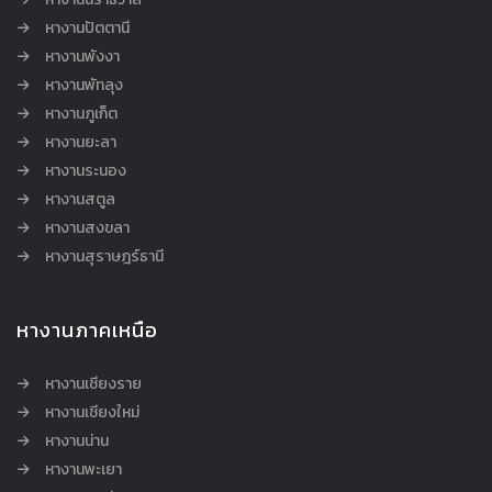
หางานปัตตานี
หางานพังงา
หางานพัทลุง
หางานภูเก็ต
หางานยะลา
หางานระนอง
หางานสตูล
หางานสงขลา
หางานสุราษฎร์ธานี
หางานภาคเหนือ
หางานเชียงราย
หางานเชียงใหม่
หางานน่าน
หางานพะเยา