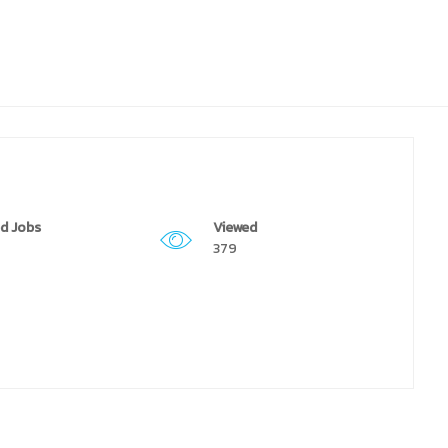
d Jobs
Viewed
379