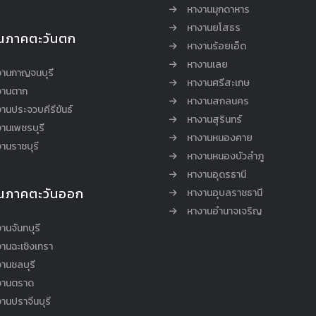
หางานมุกดาหาร
หางานยโสธร
นภาคตะวันตก
หางานร้อยเอ็ด
หางานเลย
งานกาญจนบุรี
หางานศรีสะเกษ
งานตาก
หางานสกลนคร
านประจวบคีรีขันธ์
หางานสุรินทร์
านเพชรบุรี
หางานหนองคาย
านราชบุรี
หางานหนองบัวลำภู
หางานอุดรธานี
นภาคตะวันออก
หางานอุบลราชธานี
หางานอำนาจเจริญ
านจันทบุรี
านฉะเชิงเทรา
านชลบุรี
งานตราด
านปราจีนบุรี