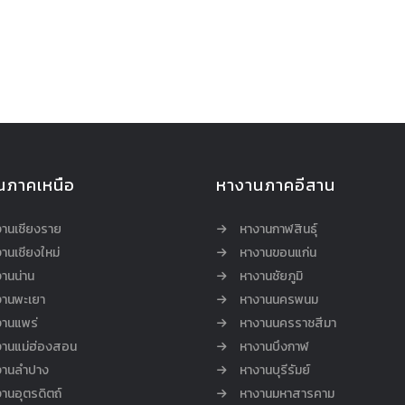
นภาคเหนือ
หางานภาคอีสาน
งานเชียงราย
หางานกาฬสินธุ์
านเชียงใหม่
หางานขอนแก่น
านน่าน
หางานชัยภูมิ
งานพะเยา
หางานนครพนม
งานแพร่
หางานนครราชสีมา
งานแม่ฮ่องสอน
หางานบึงกาฬ
งานลำปาง
หางานบุรีรัมย์
านอุตรดิตถ์
หางานมหาสารคาม