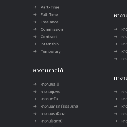
Part-Time
Full-Time
หางา
Freelance
Commission
หา
Contract
หา
Internship
หาง
Temporary
หาง
หาง
หางานภาคใต้
หางา
หางานกระบี่
หางานชุมพร
หาง
หางานตรัง
หาง
หางานนครศรีธรรมราช
หาง
หางานนราธิวาส
หา
หางานปัตตานี
หาง