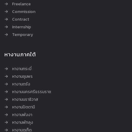
Freelance
Commission
Contract
Internship
Temporary
หางานภาคใต้
หางานกระบี่
หางานชุมพร
หางานตรัง
หางานนครศรีธรรมราช
หางานนราธิวาส
หางานปัตตานี
หางานพังงา
หางานพัทลุง
หางานภูเก็ต