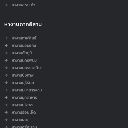
หางานสระแก้ว
หางานภาคอีสาน
หางานกาฬสินธุ์
หางานขอนแก่น
หางานชัยภูมิ
หางานนครพนม
หางานนครราชสีมา
หางานบึงกาฬ
หางานบุรีรัมย์
หางานมหาสารคาม
หางานมุกดาหาร
หางานยโสธร
หางานร้อยเอ็ด
หางานเลย
หางานศรีสะเกษ