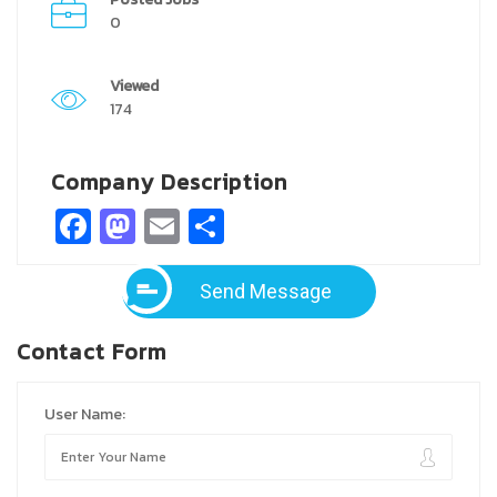
0
Viewed
174
Company Description
Facebook
Mastodon
Email
Share
Send Message
Contact Form
User Name: