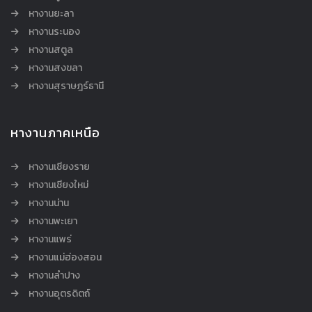
หางานยะลา
หางานระนอง
หางานสตูล
หางานสงขลา
หางานสุราษฎร์ธานี
หางานภาคเหนือ
หางานเชียงราย
หางานเชียงใหม่
หางานน่าน
หางานพะเยา
หางานแพร่
หางานแม่ฮ่องสอน
หางานลำปาง
หางานอุตรดิตถ์