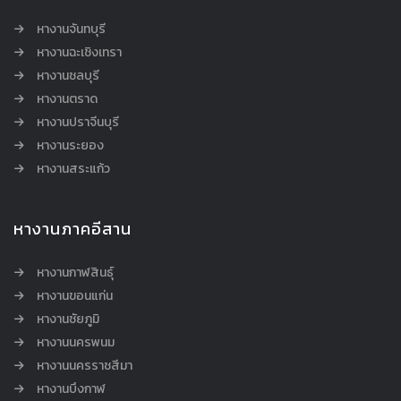
หางานจันทบุรี
หางานฉะเชิงเทรา
หางานชลบุรี
หางานตราด
หางานปราจีนบุรี
หางานระยอง
หางานสระแก้ว
หางานภาคอีสาน
หางานกาฬสินธุ์
หางานขอนแก่น
หางานชัยภูมิ
หางานนครพนม
หางานนครราชสีมา
หางานบึงกาฬ