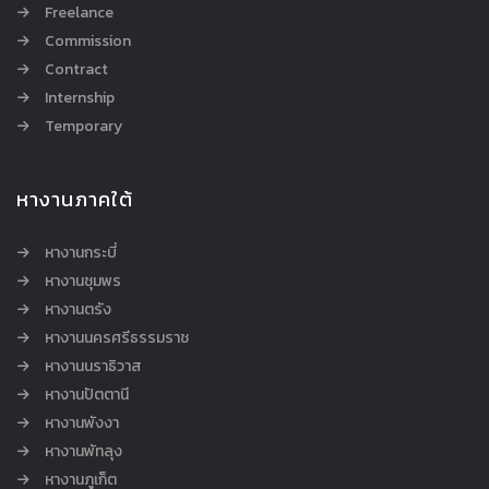
Freelance
Commission
Contract
Internship
Temporary
หางานภาคใต้
หางานกระบี่
หางานชุมพร
หางานตรัง
หางานนครศรีธรรมราช
หางานนราธิวาส
หางานปัตตานี
หางานพังงา
หางานพัทลุง
หางานภูเก็ต