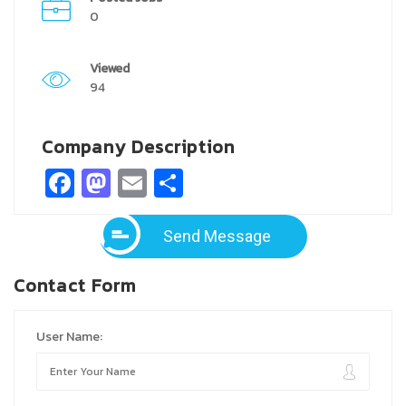
0
Viewed
94
Company Description
Facebook
Mastodon
Email
Share
Send Message
Contact Form
User Name: