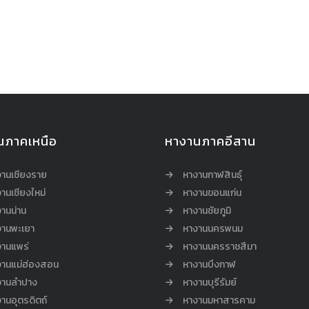
นภาคเหนือ
หางานภาคอีสาน
งานเชียงราย
หางานกาฬสินธุ์
านเชียงใหม่
หางานขอนแก่น
านน่าน
หางานชัยภูมิ
งานพะเยา
หางานนครพนม
งานแพร่
หางานนครราชสีมา
งานแม่ฮ่องสอน
หางานบึงกาฬ
งานลำปาง
หางานบุรีรัมย์
านอุตรดิตถ์
หางานมหาสารคาม