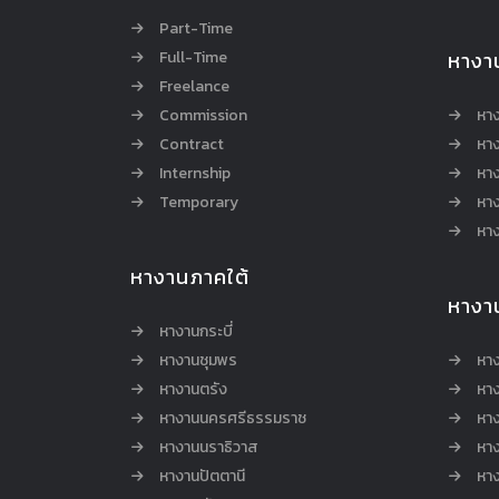
Part-Time
Full-Time
หางา
Freelance
Commission
หา
Contract
หา
Internship
หาง
Temporary
หาง
หาง
หางานภาคใต้
หางา
หางานกระบี่
หางานชุมพร
หาง
หางานตรัง
หาง
หางานนครศรีธรรมราช
หาง
หางานนราธิวาส
หา
หางานปัตตานี
หาง