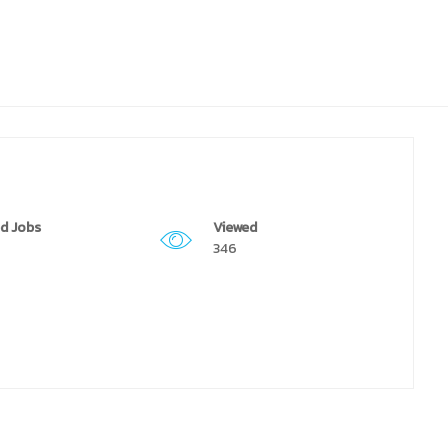
d Jobs
Viewed
346