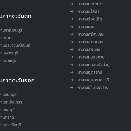
หางานมุกดาหาร
หางานยโสธร
นภาคตะวันตก
หางานร้อยเอ็ด
หางานเลย
งานกาญจนบุรี
หางานศรีสะเกษ
งานตาก
หางานสกลนคร
านประจวบคีรีขันธ์
หางานสุรินทร์
านเพชรบุรี
หางานหนองคาย
านราชบุรี
หางานหนองบัวลำภู
หางานอุดรธานี
นภาคตะวันออก
หางานอุบลราชธานี
หางานอำนาจเจริญ
านจันทบุรี
านฉะเชิงเทรา
านชลบุรี
งานตราด
านปราจีนบุรี