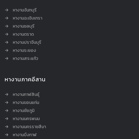
หางานจันทบุรี
หางานฉะเชิงเทรา
หางานชลบุรี
หางานตราด
หางานปราจีนบุรี
หางานระยอง
หางานสระแก้ว
หางานภาคอีสาน
หางานกาฬสินธุ์
หางานขอนแก่น
หางานชัยภูมิ
หางานนครพนม
หางานนครราชสีมา
หางานบึงกาฬ