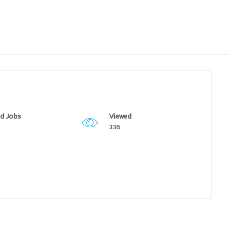
d Jobs
Viewed
336