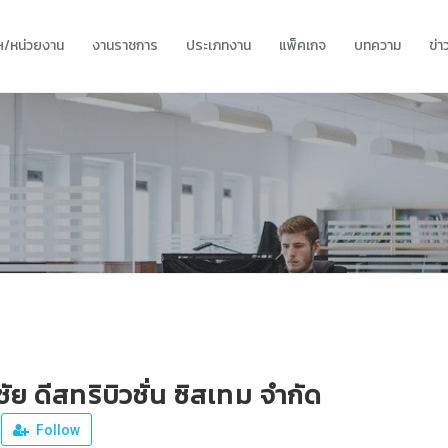
ทฯ/หน่วยงาน
งานราชการ
ประเภทงาน
แพ็คเกจ
บทความ
ข่
ัย ดีสทริบิวชั่น ซิสเทม จำกัด
Follow