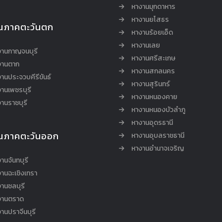
หางานมุกดาหาร
หางานยโสธร
นภาคตะวันตก
หางานร้อยเอ็ด
หางานเลย
งานกาญจนบุรี
หางานศรีสะเกษ
งานตาก
หางานสกลนคร
านประจวบคีรีขันธ์
หางานสุรินทร์
านเพชรบุรี
หางานหนองคาย
านราชบุรี
หางานหนองบัวลำภู
หางานอุดรธานี
นภาคตะวันออก
หางานอุบลราชธานี
หางานอำนาจเจริญ
านจันทบุรี
านฉะเชิงเทรา
านชลบุรี
งานตราด
านปราจีนบุรี