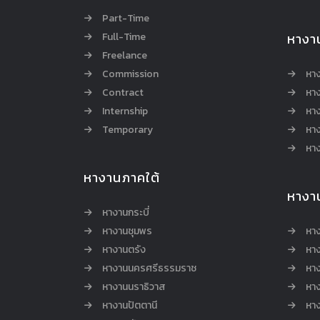
Part-Time
Full-Time
หางา
Freelance
Commission
หา
Contract
หา
Internship
หาง
Temporary
หาง
หาง
หางานภาคใต้
หางา
หางานกระบี่
หางานชุมพร
หาง
หางานตรัง
หาง
หางานนครศรีธรรมราช
หาง
หางานนราธิวาส
หา
หางานปัตตานี
หาง