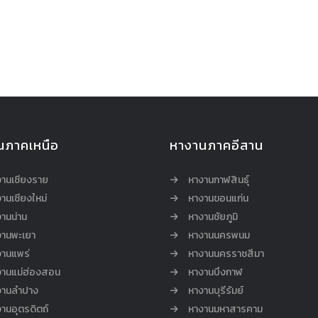
นภาคเหนือ
หางานภาคอีสาน
งานเชียงราย
หางานกาฬสินธุ์
านเชียงใหม่
หางานขอนแก่น
านน่าน
หางานชัยภูมิ
งานพะเยา
หางานนครพนม
งานแพร่
หางานนครราชสีมา
งานแม่ฮ่องสอน
หางานบึงกาฬ
งานลำปาง
หางานบุรีรัมย์
านอุตรดิตถ์
หางานมหาสารคาม