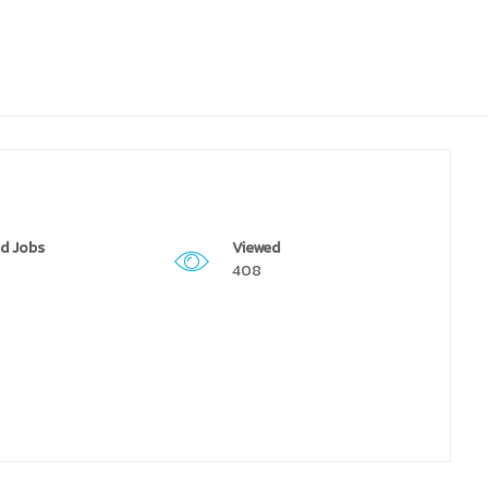
d Jobs
Viewed
408