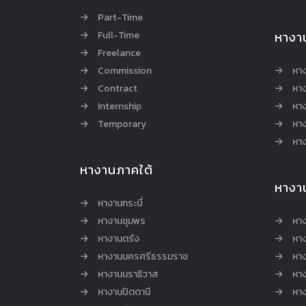
Part-Time
Full-Time
หางา
Freelance
Commission
หา
Contract
หา
Internship
หาง
Temporary
หาง
หาง
หางานภาคใต้
หางา
หางานกระบี่
หางานชุมพร
หาง
หางานตรัง
หาง
หางานนครศรีธรรมราช
หาง
หางานนราธิวาส
หา
หางานปัตตานี
หาง