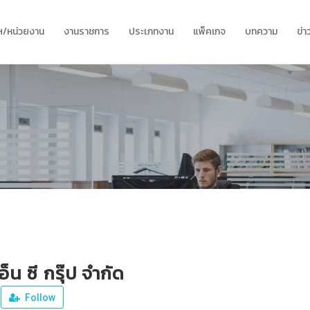
ทฯ/หน่วยงาน
งานราชการ
ประเภทงาน
แพ็คเกจ
บทความ
ข่
อ็น ซี กรุ๊ป จำกัด
Follow