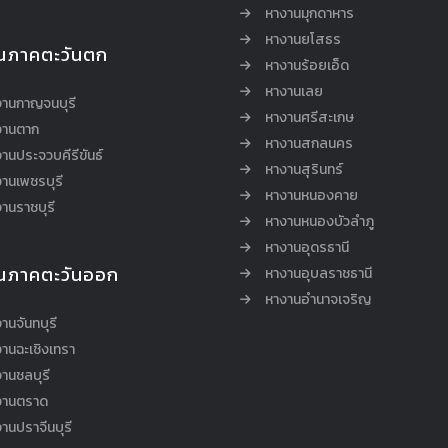
หางานมุกดาหาร
หางานยโสธร
นภาคตะวันตก
หางานร้อยเอ็ด
หางานเลย
งานกาญจนบุรี
หางานศรีสะเกษ
งานตาก
หางานสกลนคร
านประจวบคีรีขันธ์
หางานสุรินทร์
านเพชรบุรี
หางานหนองคาย
านราชบุรี
หางานหนองบัวลำภู
หางานอุดรธานี
นภาคตะวันออก
หางานอุบลราชธานี
หางานอำนาจเจริญ
านจันทบุรี
านฉะเชิงเทรา
านชลบุรี
งานตราด
านปราจีนบุรี