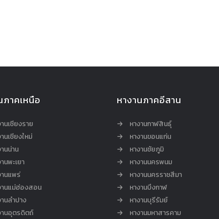
นภาคเหนือ
หางานภาคอีสาน
งานเชียงราย
หางานกาฬสินธุ์
านเชียงใหม่
หางานขอนแก่น
านน่าน
หางานชัยภูมิ
งานพะเยา
หางานนครพนม
งานแพร่
หางานนครราชสีมา
งานแม่ฮ่องสอน
หางานบึงกาฬ
งานลำปาง
หางานบุรีรัมย์
านอุตรดิตถ์
หางานมหาสารคาม