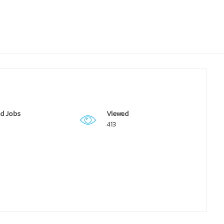
d Jobs
Viewed
413