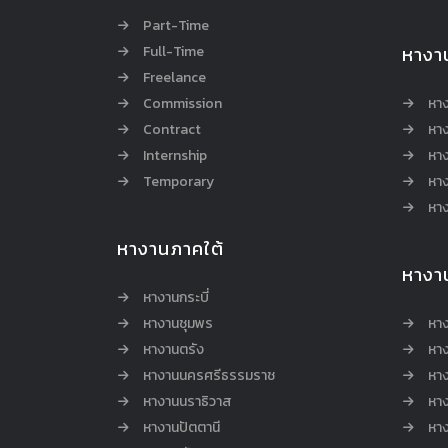
Part-Time
Full-Time
หางา
Freelance
Commission
หา
Contract
หา
Internship
หาง
Temporary
หาง
หาง
หางานภาคใต้
หางา
หางานกระบี่
หางานชุมพร
หาง
หางานตรัง
หาง
หางานนครศรีธรรมราช
หาง
หางานนราธิวาส
หา
หางานปัตตานี
หาง