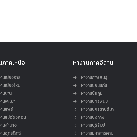
นภาคเหนือ
หางานภาคอีสาน
งานเชียงราย
หางานกาฬสินธุ์
านเชียงใหม่
หางานขอนแก่น
านน่าน
หางานชัยภูมิ
งานพะเยา
หางานนครพนม
งานแพร่
หางานนครราชสีมา
งานแม่ฮ่องสอน
หางานบึงกาฬ
งานลำปาง
หางานบุรีรัมย์
านอุตรดิตถ์
หางานมหาสารคาม