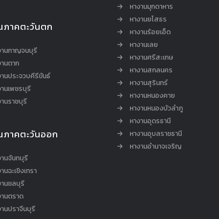
หางานมุกดาหาร
หางานยโสธร
นภาคตะวันตก
หางานร้อยเอ็ด
หางานเลย
งานกาญจนบุรี
หางานศรีสะเกษ
งานตาก
หางานสกลนคร
านประจวบคีรีขันธ์
หางานสุรินทร์
านเพชรบุรี
หางานหนองคาย
านราชบุรี
หางานหนองบัวลำภู
หางานอุดรธานี
นภาคตะวันออก
หางานอุบลราชธานี
หางานอำนาจเจริญ
านจันทบุรี
านฉะเชิงเทรา
านชลบุรี
งานตราด
านปราจีนบุรี