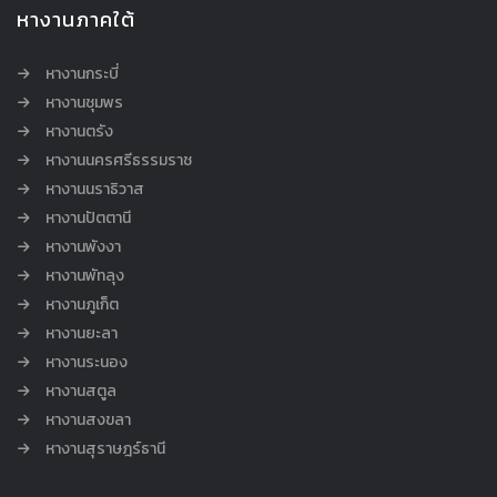
หางานภาคใต้
หางานกระบี่
หางานชุมพร
หางานตรัง
หางานนครศรีธรรมราช
หางานนราธิวาส
หางานปัตตานี
หางานพังงา
หางานพัทลุง
หางานภูเก็ต
หางานยะลา
หางานระนอง
หางานสตูล
หางานสงขลา
หางานสุราษฎร์ธานี