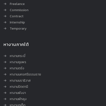
Freelance
Commission
Contract
Internship
Temporary
หางานภาคใต้
หางานกระบี่
หางานชุมพร
หางานตรัง
หางานนครศรีธรรมราช
หางานนราธิวาส
หางานปัตตานี
หางานพังงา
หางานพัทลุง
หางานภูเก็ต