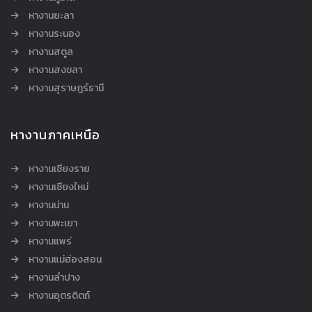
หางานยะลา
หางานระนอง
หางานสตูล
หางานสงขลา
หางานสุราษฎร์ธานี
หางานภาคเหนือ
หางานเชียงราย
หางานเชียงใหม่
หางานน่าน
หางานพะเยา
หางานแพร่
หางานแม่ฮ่องสอน
หางานลำปาง
หางานอุตรดิตถ์