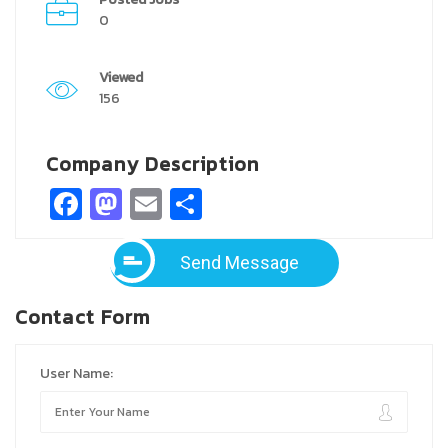
0
Viewed
156
Company Description
Facebook
Mastodon
Email
Share
Send Message
Contact Form
User Name: