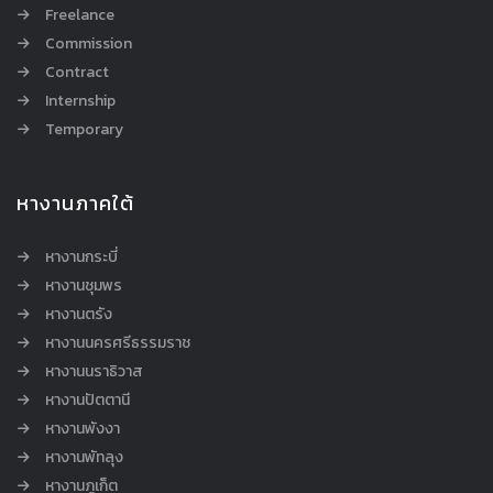
Freelance
Commission
Contract
Internship
Temporary
หางานภาคใต้
หางานกระบี่
หางานชุมพร
หางานตรัง
หางานนครศรีธรรมราช
หางานนราธิวาส
หางานปัตตานี
หางานพังงา
หางานพัทลุง
หางานภูเก็ต