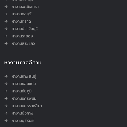
หางานฉะเชิงเทรา
หางานชลบุรี
หางานตราด
หางานปราจีนบุรี
หางานระยอง
หางานสระแก้ว
หางานภาคอีสาน
หางานกาฬสินธุ์
หางานขอนแก่น
หางานชัยภูมิ
หางานนครพนม
หางานนครราชสีมา
หางานบึงกาฬ
หางานบุรีรัมย์