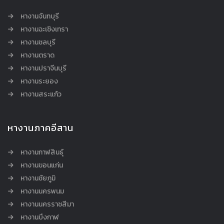
หางานจันทบุรี
หางานฉะเชิงเทรา
หางานชลบุรี
หางานตราด
หางานปราจีนบุรี
หางานระยอง
หางานสระแก้ว
หางานภาคอีสาน
หางานกาฬสินธุ์
หางานขอนแก่น
หางานชัยภูมิ
หางานนครพนม
หางานนครราชสีมา
หางานบึงกาฬ