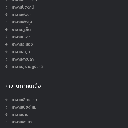
หางานปัตตานี
หางานพังงา
หางานพัทลุง
หางานภูเก็ต
หางานยะลา
หางานระนอง
หางานสตูล
หางานสงขลา
หางานสุราษฎร์ธานี
หางานภาคเหนือ
หางานเชียงราย
หางานเชียงใหม่
หางานน่าน
หางานพะเยา