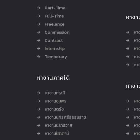
Part-Time
Full-Time
หางา
Freelance
Commission
หา
Contract
หา
Internship
หาง
Temporary
หาง
หาง
หางานภาคใต้
หางา
หางานกระบี่
หางานชุมพร
หาง
หางานตรัง
หาง
หางานนครศรีธรรมราช
หาง
หางานนราธิวาส
หา
หางานปัตตานี
หาง