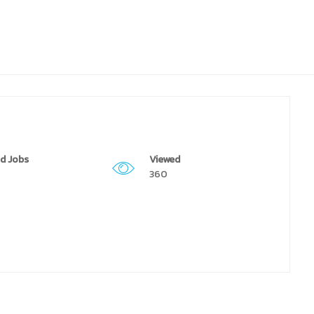
d Jobs
Viewed
360