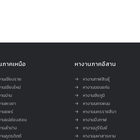
นภาคเหนือ
หางานภาคอีสาน
งานเชียงราย
หางานกาฬสินธุ์
านเชียงใหม่
หางานขอนแก่น
านน่าน
หางานชัยภูมิ
งานพะเยา
หางานนครพนม
งานแพร่
หางานนครราชสีมา
งานแม่ฮ่องสอน
หางานบึงกาฬ
งานลำปาง
หางานบุรีรัมย์
านอุตรดิตถ์
หางานมหาสารคาม