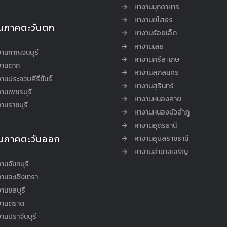
หางานมุกดาหาร
หางานยโสธร
นภาคตะวันตก
หางานร้อยเอ็ด
หางานเลย
งานกาญจนบุรี
หางานศรีสะเกษ
งานตาก
หางานสกลนคร
านประจวบคีรีขันธ์
หางานสุรินทร์
านเพชรบุรี
หางานหนองคาย
านราชบุรี
หางานหนองบัวลำภู
หางานอุดรธานี
นภาคตะวันออก
หางานอุบลราชธานี
หางานอำนาจเจริญ
านจันทบุรี
านฉะเชิงเทรา
านชลบุรี
งานตราด
านปราจีนบุรี