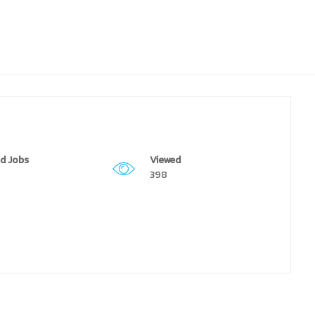
d Jobs
Viewed
398