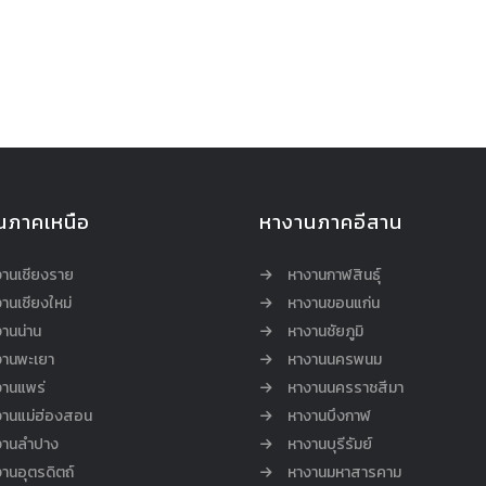
นภาคเหนือ
หางานภาคอีสาน
งานเชียงราย
หางานกาฬสินธุ์
านเชียงใหม่
หางานขอนแก่น
านน่าน
หางานชัยภูมิ
งานพะเยา
หางานนครพนม
งานแพร่
หางานนครราชสีมา
งานแม่ฮ่องสอน
หางานบึงกาฬ
งานลำปาง
หางานบุรีรัมย์
านอุตรดิตถ์
หางานมหาสารคาม