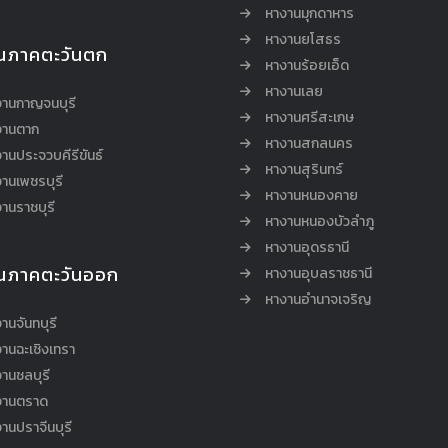
หางานมุกดาหาร
หางานยโสธร
นภาคตะวันตก
หางานร้อยเอ็ด
หางานเลย
งานกาญจนบุรี
หางานศรีสะเกษ
งานตาก
หางานสกลนคร
านประจวบคีรีขันธ์
หางานสุรินทร์
านเพชรบุรี
หางานหนองคาย
านราชบุรี
หางานหนองบัวลำภู
หางานอุดรธานี
นภาคตะวันออก
หางานอุบลราชธานี
หางานอำนาจเจริญ
านจันทบุรี
านฉะเชิงเทรา
านชลบุรี
งานตราด
านปราจีนบุรี