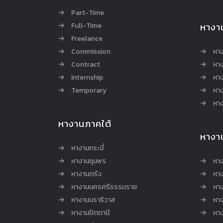
Part-Time
Full-Time
หางา
Freelance
Commission
หา
Contract
หา
Internship
หาง
Temporary
หาง
หาง
หางานภาคใต้
หางา
หางานกระบี่
หางานชุมพร
หาง
หางานตรัง
หาง
หางานนครศรีธรรมราช
หาง
หางานนราธิวาส
หา
หางานปัตตานี
หาง