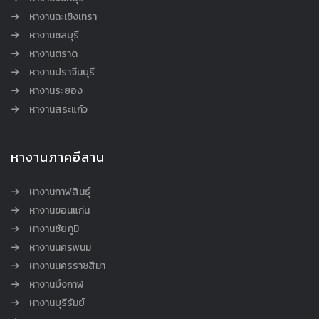
หางานฉะเชิงเทรา
หางานชลบุรี
หางานตราด
หางานปราจีนบุรี
หางานระยอง
หางานสระแก้ว
หางานภาคอีสาน
หางานกาฬสินธุ์
หางานขอนแก่น
หางานชัยภูมิ
หางานนครพนม
หางานนครราชสีมา
หางานบึงกาฬ
หางานบุรีรัมย์