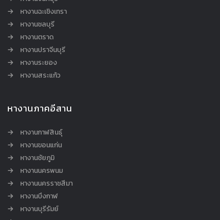
หางานฉะเชิงเทรา
หางานชลบุรี
หางานตราด
หางานปราจีนบุรี
หางานระยอง
หางานสระแก้ว
หางานภาคอีสาน
หางานกาฬสินธุ์
หางานขอนแก่น
หางานชัยภูมิ
หางานนครพนม
หางานนครราชสีมา
หางานบึงกาฬ
หางานบุรีรัมย์