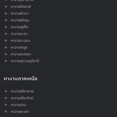
หางานปัตตานี
หางานพังงา
หางานพัทลุง
หางานภูเก็ต
หางานยะลา
หางานระนอง
หางานสตูล
หางานสงขลา
หางานสุราษฎร์ธานี
หางานภาคเหนือ
หางานเชียงราย
หางานเชียงใหม่
หางานน่าน
หางานพะเยา