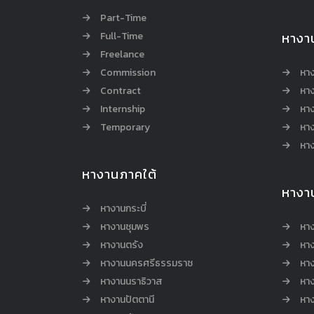
Part-Time
Full-Time
หางา
Freelance
Commission
หา
Contract
หา
Internship
หาง
Temporary
หาง
หาง
หางานภาคใต้
หางา
หางานกระบี่
หางานชุมพร
หาง
หางานตรัง
หาง
หางานนครศรีธรรมราช
หาง
หางานนราธิวาส
หา
หางานปัตตานี
หาง