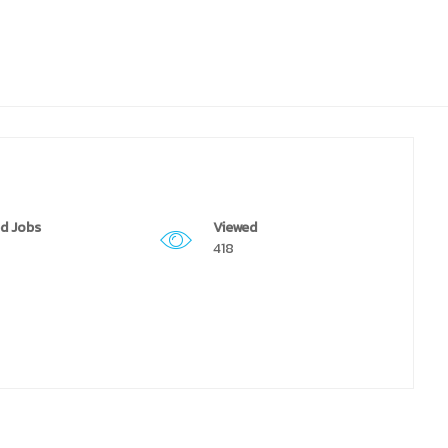
d Jobs
Viewed
418