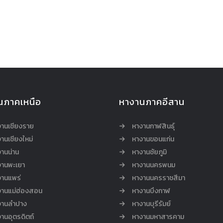
นภาคเหนือ
หางานภาคอีสาน
งานเชียงราย
หางานกาฬสินธุ์
านเชียงใหม่
หางานขอนแก่น
านน่าน
หางานชัยภูมิ
งานพะเยา
หางานนครพนม
งานแพร่
หางานนครราชสีมา
งานแม่ฮ่องสอน
หางานบึงกาฬ
งานลำปาง
หางานบุรีรัมย์
านอุตรดิตถ์
หางานมหาสารคาม