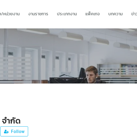
ทฯ/หน่วยงาน
งานราชการ
ประเภทงาน
แพ็คเกจ
บทความ
ข่
 จำกัด
Follow