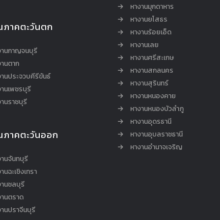
หางานมุกดาหาร
หางานยโสธร
นภาคตะวันตก
หางานร้อยเอ็ด
หางานเลย
งานกาญจนบุรี
หางานศรีสะเกษ
งานตาก
หางานสกลนคร
านประจวบคีรีขันธ์
หางานสุรินทร์
านเพชรบุรี
หางานหนองคาย
านราชบุรี
หางานหนองบัวลำภู
หางานอุดรธานี
นภาคตะวันออก
หางานอุบลราชธานี
หางานอำนาจเจริญ
านจันทบุรี
านฉะเชิงเทรา
านชลบุรี
งานตราด
านปราจีนบุรี