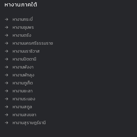
หางานภาคใต้
หางานกระบี่
หางานชุมพร
หางานตรัง
หางานนครศรีธรรมราช
หางานนราธิวาส
หางานปัตตานี
หางานพังงา
หางานพัทลุง
หางานภูเก็ต
หางานยะลา
หางานระนอง
หางานสตูล
หางานสงขลา
หางานสุราษฎร์ธานี