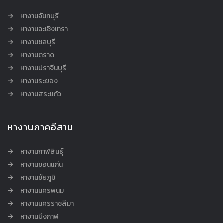
หางานจันทบุรี
หางานฉะเชิงเทรา
หางานชลบุรี
หางานตราด
หางานปราจีนบุรี
หางานระยอง
หางานสระแก้ว
หางานภาคอีสาน
หางานกาฬสินธุ์
หางานขอนแก่น
หางานชัยภูมิ
หางานนครพนม
หางานนครราชสีมา
หางานบึงกาฬ