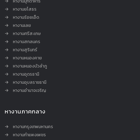
หางานมุกดาหาร
หางานยโสธร
หางานร้อยเอ็ด
หางานเลย
หางานศรีสะเกษ
หางานสกลนคร
หางานสุรินทร์
หางานหนองคาย
หางานหนองบัวลำภู
หางานอุดรธานี
หางานอุบลราชธานี
หางานอำนาจเจริญ
หางานภาคกลาง
หางานกรุงเทพมหานคร
หางานกำแพงเพชร