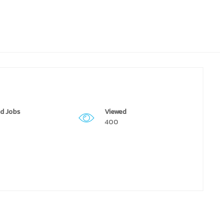
d Jobs
Viewed
400