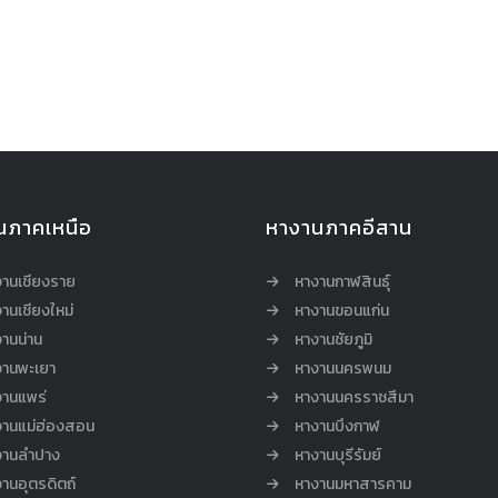
นภาคเหนือ
หางานภาคอีสาน
งานเชียงราย
หางานกาฬสินธุ์
านเชียงใหม่
หางานขอนแก่น
านน่าน
หางานชัยภูมิ
งานพะเยา
หางานนครพนม
งานแพร่
หางานนครราชสีมา
งานแม่ฮ่องสอน
หางานบึงกาฬ
งานลำปาง
หางานบุรีรัมย์
านอุตรดิตถ์
หางานมหาสารคาม