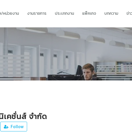
ทฯ/หน่วยงาน
งานราชการ
ประเภทงาน
แพ็คเกจ
บทความ
ข่
ิเคชั่นส์ จำกัด
Follow