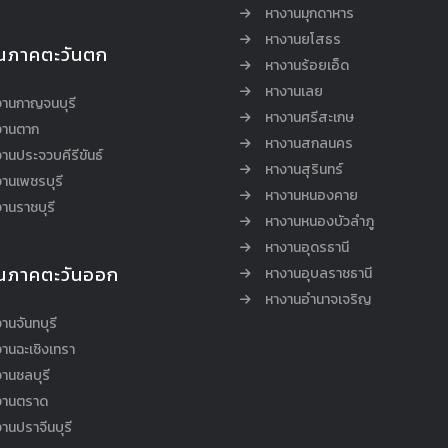
หางานมุกดาหาร
หางานยโสธร
นภาคตะวันตก
หางานร้อยเอ็ด
หางานเลย
งานกาญจนบุรี
หางานศรีสะเกษ
งานตาก
หางานสกลนคร
านประจวบคีรีขันธ์
หางานสุรินทร์
านเพชรบุรี
หางานหนองคาย
านราชบุรี
หางานหนองบัวลำภู
หางานอุดรธานี
นภาคตะวันออก
หางานอุบลราชธานี
หางานอำนาจเจริญ
านจันทบุรี
านฉะเชิงเทรา
านชลบุรี
งานตราด
านปราจีนบุรี