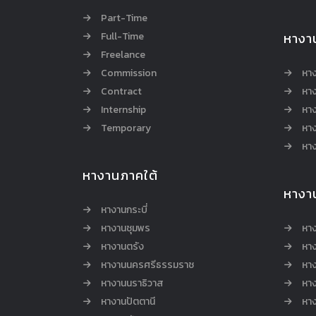
Part-Time
Full-Time
หางา
Freelance
Commission
หา
Contract
หา
Internship
หาง
Temporary
หาง
หาง
หางานภาคใต้
หางา
หางานกระบี่
หางานชุมพร
หาง
หางานตรัง
หาง
หางานนครศรีธรรมราช
หาง
หางานนราธิวาส
หา
หางานปัตตานี
หาง