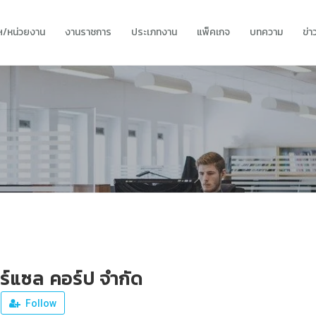
ทฯ/หน่วยงาน
งานราชการ
ประเภทงาน
แพ็คเกจ
บทความ
ข่
อร์แซล คอร์ป จำกัด
Follow