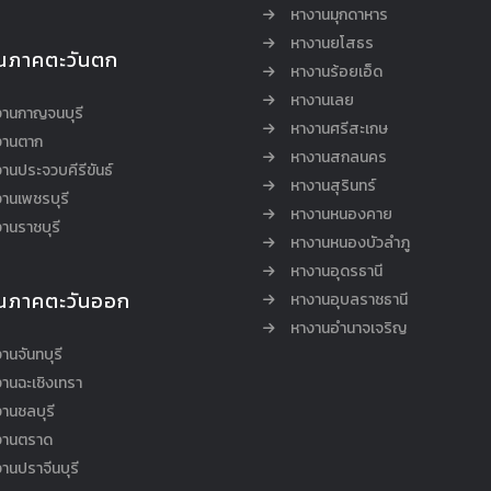
หางานมุกดาหาร
หางานยโสธร
นภาคตะวันตก
หางานร้อยเอ็ด
หางานเลย
งานกาญจนบุรี
หางานศรีสะเกษ
งานตาก
หางานสกลนคร
านประจวบคีรีขันธ์
หางานสุรินทร์
านเพชรบุรี
หางานหนองคาย
านราชบุรี
หางานหนองบัวลำภู
หางานอุดรธานี
นภาคตะวันออก
หางานอุบลราชธานี
หางานอำนาจเจริญ
านจันทบุรี
านฉะเชิงเทรา
านชลบุรี
งานตราด
านปราจีนบุรี