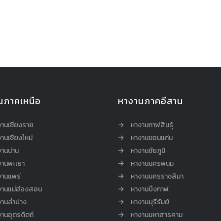
นภาคเหนือ
หางานภาคอีสาน
งานเชียงราย
หางานกาฬสินธุ์
านเชียงใหม่
หางานขอนแก่น
านน่าน
หางานชัยภูมิ
งานพะเยา
หางานนครพนม
งานแพร่
หางานนครราชสีมา
งานแม่ฮ่องสอน
หางานบึงกาฬ
งานลำปาง
หางานบุรีรัมย์
านอุตรดิตถ์
หางานมหาสารคาม