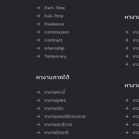
Part-Time
Full-Time
หางา
Freelance
Commission
หา
Contract
หา
Internship
หาง
Temporary
หาง
หาง
หางานภาคใต้
หางา
หางานกระบี่
หางานชุมพร
หาง
หางานตรัง
หาง
หางานนครศรีธรรมราช
หาง
หางานนราธิวาส
หา
หางานปัตตานี
หาง