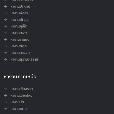
หางานปัตตานี
หางานพังงา
หางานพัทลุง
หางานภูเก็ต
หางานยะลา
หางานระนอง
หางานสตูล
หางานสงขลา
หางานสุราษฎร์ธานี
หางานภาคเหนือ
หางานเชียงราย
หางานเชียงใหม่
หางานน่าน
หางานพะเยา