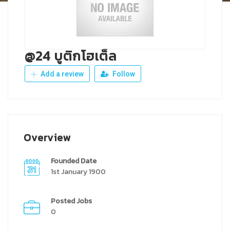
@24 บูติกโฮเต็ล
Add a review
Follow
Overview
Founded Date
1st January 1900
Posted Jobs
0