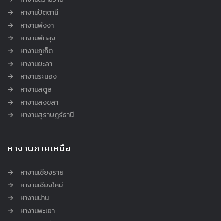
หางานปัตตานี
หางานพังงา
หางานพัทลุง
หางานภูเก็ต
หางานยะลา
หางานระนอง
หางานสตูล
หางานสงขลา
หางานสุราษฎร์ธานี
หางานภาคเหนือ
หางานเชียงราย
หางานเชียงใหม่
หางานน่าน
หางานพะเยา