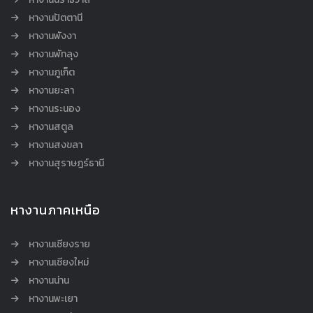
หางานปัตตานี
หางานพังงา
หางานพัทลุง
หางานภูเก็ต
หางานยะลา
หางานระนอง
หางานสตูล
หางานสงขลา
หางานสุราษฎร์ธานี
หางานภาคเหนือ
หางานเชียงราย
หางานเชียงใหม่
หางานน่าน
หางานพะเยา