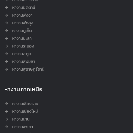
หางานปัตตานี
หางานพังงา
หางานพัทลุง
หางานภูเก็ต
หางานยะลา
หางานระนอง
หางานสตูล
หางานสงขลา
หางานสุราษฎร์ธานี
หางานภาคเหนือ
หางานเชียงราย
หางานเชียงใหม่
หางานน่าน
หางานพะเยา