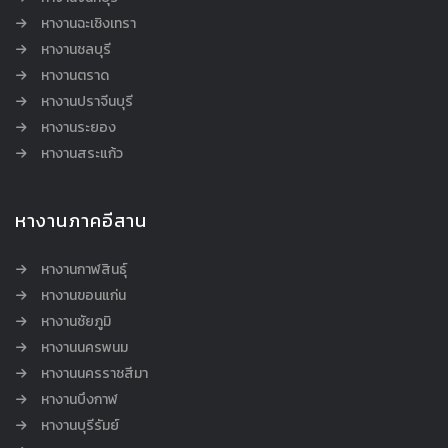
หางานฉะเชิงเทรา
หางานชลบุรี
หางานตราด
หางานปราจีนบุรี
หางานระยอง
หางานสระแก้ว
หางานภาคอีสาน
หางานกาฬสินธุ์
หางานขอนแก่น
หางานชัยภูมิ
หางานนครพนม
หางานนครราชสีมา
หางานบึงกาฬ
หางานบุรีรัมย์