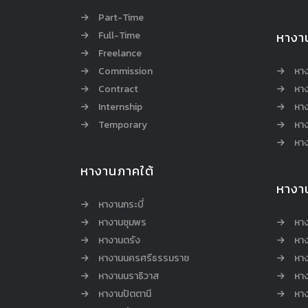
Part-Time
Full-Time
หางา
Freelance
Commission
หา
Contract
หา
Internship
หาง
Temporary
หาง
หาง
หางานภาคใต้
หางา
หางานกระบี่
หางานชุมพร
หาง
หางานตรัง
หาง
หางานนครศรีธรรมราช
หาง
หางานนราธิวาส
หา
หางานปัตตานี
หาง