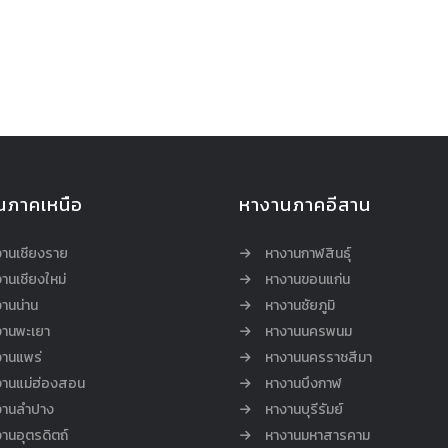
นภาคเหนือ
หางานภาคอีสาน
งานเชียงราย
หางานกาฬสินธุ์
านเชียงใหม่
หางานขอนแก่น
านน่าน
หางานชัยภูมิ
งานพะเยา
หางานนครพนม
งานแพร่
หางานนครราชสีมา
งานแม่ฮ่องสอน
หางานบึงกาฬ
งานลำปาง
หางานบุรีรัมย์
านอุตรดิตถ์
หางานมหาสารคาม