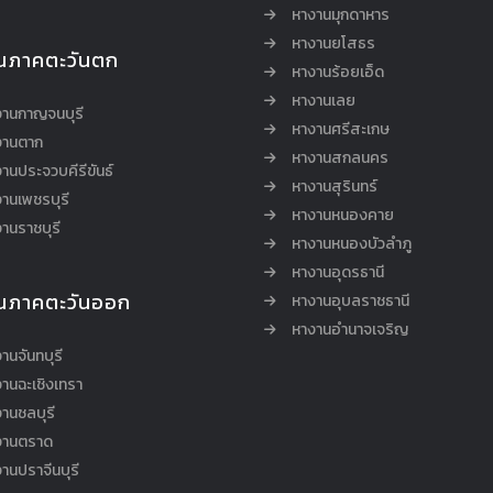
หางานมุกดาหาร
หางานยโสธร
นภาคตะวันตก
หางานร้อยเอ็ด
หางานเลย
งานกาญจนบุรี
หางานศรีสะเกษ
งานตาก
หางานสกลนคร
านประจวบคีรีขันธ์
หางานสุรินทร์
านเพชรบุรี
หางานหนองคาย
านราชบุรี
หางานหนองบัวลำภู
หางานอุดรธานี
นภาคตะวันออก
หางานอุบลราชธานี
หางานอำนาจเจริญ
านจันทบุรี
านฉะเชิงเทรา
านชลบุรี
งานตราด
านปราจีนบุรี