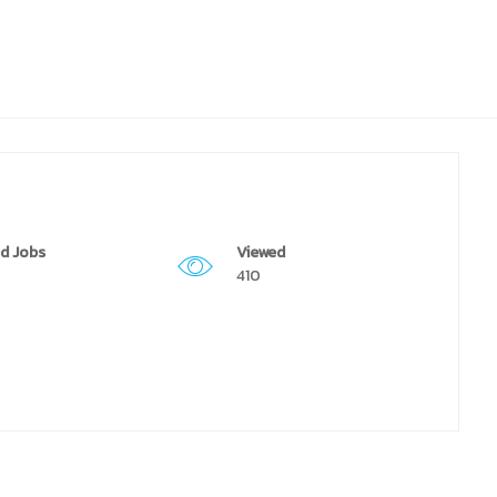
d Jobs
Viewed
410