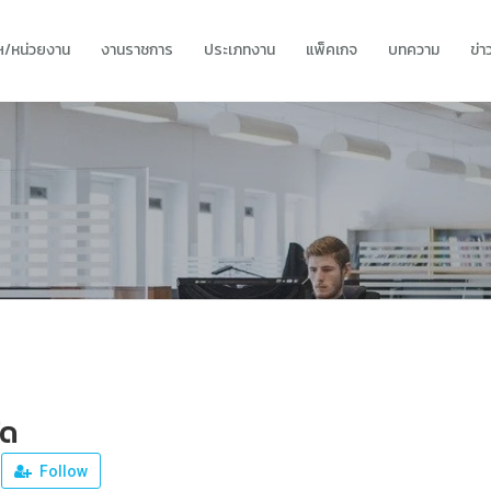
ทฯ/หน่วยงาน
งานราชการ
ประเภทงาน
แพ็คเกจ
บทความ
ข่
ัด
Follow