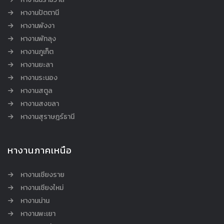
หางานปัตตานี
หางานพังงา
หางานพัทลุง
หางานภูเก็ต
หางานยะลา
หางานระนอง
หางานสตูล
หางานสงขลา
หางานสุราษฎร์ธานี
หางานภาคเหนือ
หางานเชียงราย
หางานเชียงใหม่
หางานน่าน
หางานพะเยา