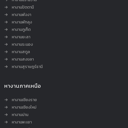
หางานปัตตานี
หางานพังงา
หางานพัทลุง
หางานภูเก็ต
หางานยะลา
หางานระนอง
หางานสตูล
หางานสงขลา
หางานสุราษฎร์ธานี
หางานภาคเหนือ
หางานเชียงราย
หางานเชียงใหม่
หางานน่าน
หางานพะเยา