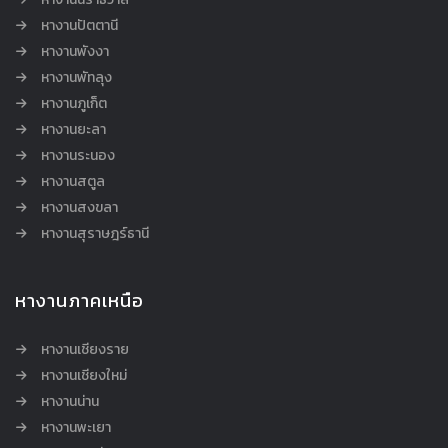
หางานปัตตานี
หางานพังงา
หางานพัทลุง
หางานภูเก็ต
หางานยะลา
หางานระนอง
หางานสตูล
หางานสงขลา
หางานสุราษฎร์ธานี
หางานภาคเหนือ
หางานเชียงราย
หางานเชียงใหม่
หางานน่าน
หางานพะเยา