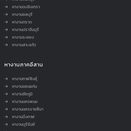
หางานฉะเชิงเทรา
หางานชลบุรี
หางานตราด
หางานปราจีนบุรี
หางานระยอง
หางานสระแก้ว
หางานภาคอีสาน
หางานกาฬสินธุ์
หางานขอนแก่น
หางานชัยภูมิ
หางานนครพนม
หางานนครราชสีมา
หางานบึงกาฬ
หางานบุรีรัมย์