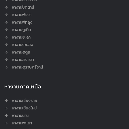
หางานปัตตานี
หางานพังงา
หางานพัทลุง
หางานภูเก็ต
หางานยะลา
หางานระนอง
หางานสตูล
หางานสงขลา
หางานสุราษฎร์ธานี
หางานภาคเหนือ
หางานเชียงราย
หางานเชียงใหม่
หางานน่าน
หางานพะเยา