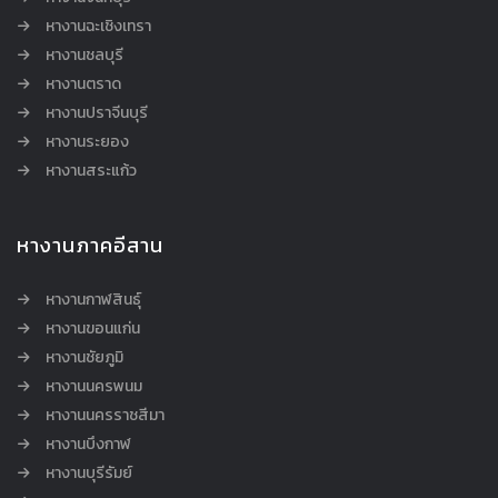
หางานฉะเชิงเทรา
หางานชลบุรี
หางานตราด
หางานปราจีนบุรี
หางานระยอง
หางานสระแก้ว
หางานภาคอีสาน
หางานกาฬสินธุ์
หางานขอนแก่น
หางานชัยภูมิ
หางานนครพนม
หางานนครราชสีมา
หางานบึงกาฬ
หางานบุรีรัมย์