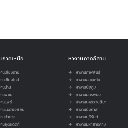
นภาคเหนือ
หางานภาคอีสาน
งานเชียงราย
หางานกาฬสินธุ์
านเชียงใหม่
หางานขอนแก่น
านน่าน
หางานชัยภูมิ
งานพะเยา
หางานนครพนม
งานแพร่
หางานนครราชสีมา
งานแม่ฮ่องสอน
หางานบึงกาฬ
งานลำปาง
หางานบุรีรัมย์
านอุตรดิตถ์
หางานมหาสารคาม