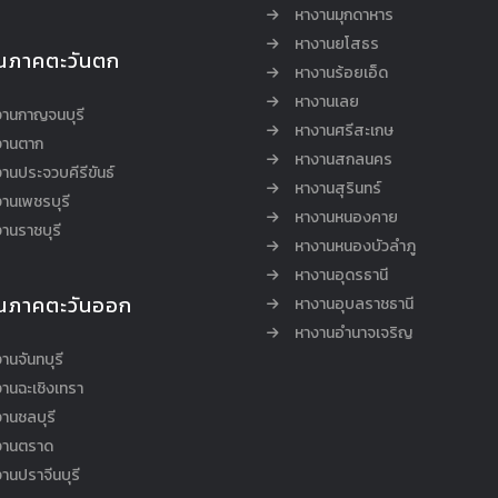
หางานมุกดาหาร
หางานยโสธร
นภาคตะวันตก
หางานร้อยเอ็ด
หางานเลย
งานกาญจนบุรี
หางานศรีสะเกษ
งานตาก
หางานสกลนคร
านประจวบคีรีขันธ์
หางานสุรินทร์
านเพชรบุรี
หางานหนองคาย
านราชบุรี
หางานหนองบัวลำภู
หางานอุดรธานี
นภาคตะวันออก
หางานอุบลราชธานี
หางานอำนาจเจริญ
านจันทบุรี
านฉะเชิงเทรา
านชลบุรี
งานตราด
านปราจีนบุรี