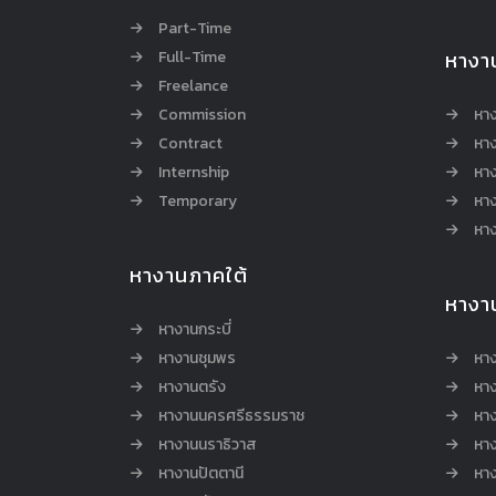
Part-Time
Full-Time
หางา
Freelance
Commission
หา
Contract
หา
Internship
หาง
Temporary
หาง
หาง
หางานภาคใต้
หางา
หางานกระบี่
หางานชุมพร
หาง
หางานตรัง
หาง
หางานนครศรีธรรมราช
หาง
หางานนราธิวาส
หา
หางานปัตตานี
หาง