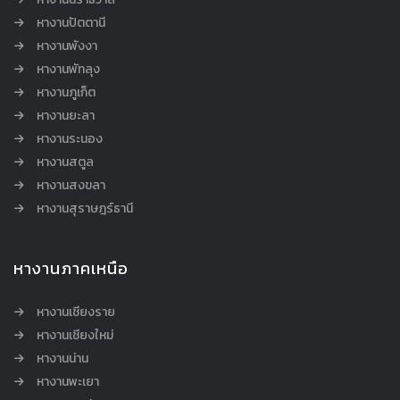
หางานปัตตานี
หางานพังงา
หางานพัทลุง
หางานภูเก็ต
หางานยะลา
หางานระนอง
หางานสตูล
หางานสงขลา
หางานสุราษฎร์ธานี
หางานภาคเหนือ
หางานเชียงราย
หางานเชียงใหม่
หางานน่าน
หางานพะเยา