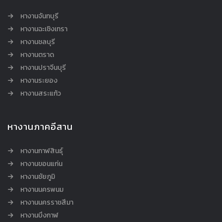
หางานจันทบุรี
หางานฉะเชิงเทรา
หางานชลบุรี
หางานตราด
หางานปราจีนบุรี
หางานระยอง
หางานสระแก้ว
หางานภาคอีสาน
หางานกาฬสินธุ์
หางานขอนแก่น
หางานชัยภูมิ
หางานนครพนม
หางานนครราชสีมา
หางานบึงกาฬ