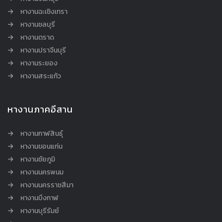
หางานฉะเชิงเทรา
หางานชลบุรี
หางานตราด
หางานปราจีนบุรี
หางานระยอง
หางานสระแก้ว
หางานภาคอีสาน
หางานกาฬสินธุ์
หางานขอนแก่น
หางานชัยภูมิ
หางานนครพนม
หางานนครราชสีมา
หางานบึงกาฬ
หางานบุรีรัมย์