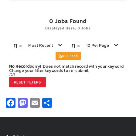
0
Jobs Found
Displayed Here: 0 Jobs
×
×
Most Recent
10 Per Page
RSS Feed
No Record
Sorry! Does not match record with your keyword
Change your filter keywords to re-submit
OR
RESET FILTERS
Facebook
Mastodon
Email
Share