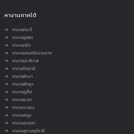
หางานภาคใต้
หางานกระบี่
หางานชุมพร
หางานตรัง
หางานนครศรีธรรมราช
หางานนราธิวาส
หางานปัตตานี
หางานพังงา
หางานพัทลุง
หางานภูเก็ต
หางานยะลา
หางานระนอง
หางานสตูล
หางานสงขลา
หางานสุราษฎร์ธานี