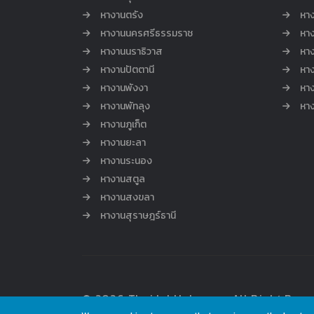
หางานตรัง
หาง
หางานนครศรีธรรมราช
หาง
หางานนราธิวาส
หา
หางานปัตตานี
หาง
หางานพังงา
หา
หางานพัทลุง
หา
หางานภูเก็ต
หางานยะลา
หางานระนอง
หางานสตูล
หางานสงขลา
หางานสุราษฎร์ธานี
© 2026 ThaiJobHub.com , All Right Rese