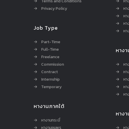
Terms and Conditions
หา
Privacy Policy
หา
หา
หา
Job Type
หาง
Part-Time
Full-Time
หางา
Freelance
Commission
หา
Contract
หา
Internship
หาง
Temporary
หาง
หาง
หางานภาคใต้
หางา
หางานกระบี่
หางานชุมพร
หาง