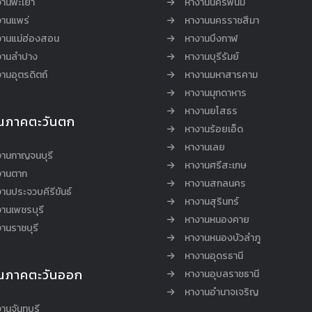
งานพะเยา
หางานนครพนม
งานแพร่
หางานนครราชสีมา
งานแม่ฮ่องสอน
หางานบึงกาฬ
งานลำปาง
หางานบุรีรัมย์
านอุตรดิตถ์
หางานมหาสารคาม
หางานมุกดาหาร
หางานยโสธร
นภาคตะวันตก
หางานร้อยเอ็ด
หางานเลย
งานกาญจนบุรี
หางานศรีสะเกษ
งานตาก
หางานสกลนคร
านประจวบคีรีขันธ์
หางานสุรินทร์
านเพชรบุรี
หางานหนองคาย
านราชบุรี
หางานหนองบัวลำภู
หางานอุดรธานี
นภาคตะวันออก
หางานอุบลราชธานี
หางานอำนาจเจริญ
านจันทบุรี