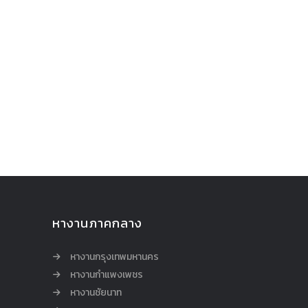
หางานภาคกลาง
หางานกรุงเทพมหานคร
หางานกำแพงเพชร
หางานชัยนาท