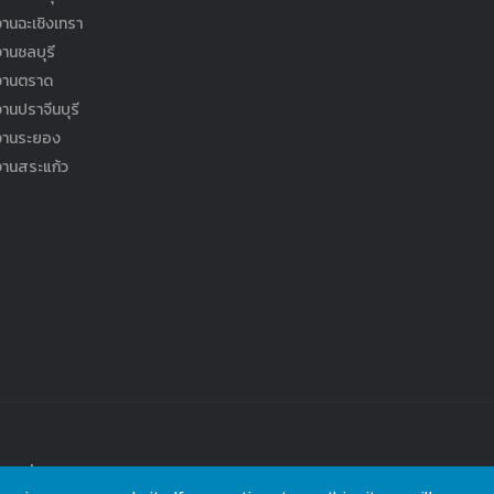
านฉะเชิงเทรา
านชลบุรี
งานตราด
านปราจีนบุรี
งานระยอง
งานสระแก้ว
rved.