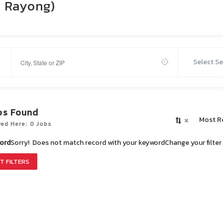
n Rayong)
Select Se
bs Found
×
Most R
yed Here: 0 Jobs
ord
Sorry! Does not match record with your keyword
Change your filte
T FILTERS