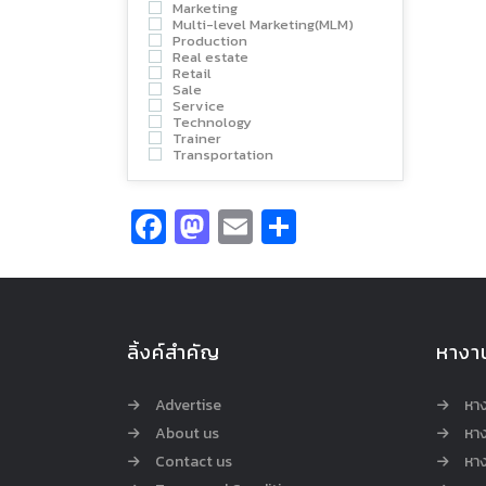
Marketing
Multi-level Marketing(MLM)
Production
Real estate
Retail
Sale
Service
Technology
Trainer
Transportation
Facebook
Mastodon
Email
Share
ลิ้งค์สำคัญ
หางา
Advertise
หา
About us
หาง
Contact us
หาง