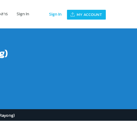
าวสาร
Sign In
Sign In
MY ACCOUNT
g)
 Rayong)