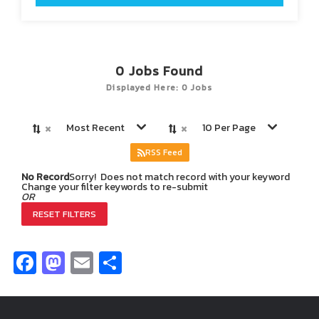
0
Jobs Found
Displayed Here: 0 Jobs
×
×
Most Recent
10 Per Page
RSS Feed
No Record
Sorry! Does not match record with your keyword
Change your filter keywords to re-submit
OR
RESET FILTERS
Facebook
Mastodon
Email
Share