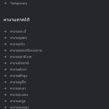
Temporary
หางานภาคใต้
หางานกระบี่
หางานชุมพร
หางานตรัง
หางานนครศรีธรรมราช
หางานนราธิวาส
หางานปัตตานี
หางานพังงา
หางานพัทลุง
หางานภูเก็ต
หางานยะลา
หางานระนอง
หางานสตูล
หางานสงขลา