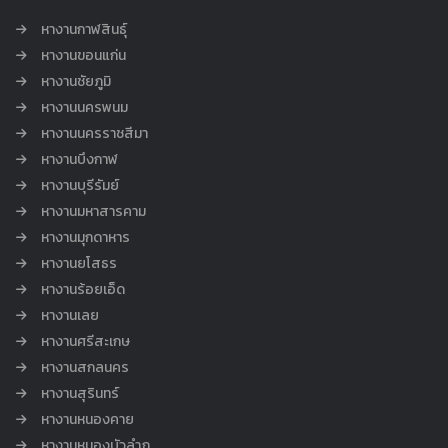
หางานกาฬสินธุ์
หางานขอนแก่น
หางานชัยภูมิ
หางานนครพนม
หางานนครราชสีมา
หางานบึงกาฬ
หางานบุรีรัมย์
หางานมหาสารคาม
หางานมุกดาหาร
หางานยโสธร
หางานร้อยเอ็ด
หางานเลย
หางานศรีสะเกษ
หางานสกลนคร
หางานสุรินทร์
หางานหนองคาย
หางานหนองบัวลำภู